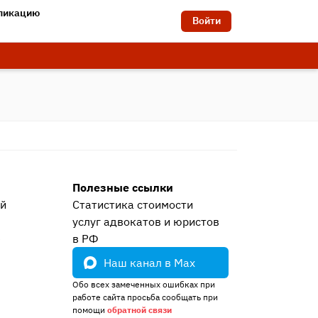
бликацию
Войти
Полезные ссылки
ей
Статистика стоимости
услуг адвокатов и юристов
е
в РФ
Наш канал в Max
Обо всех замеченных ошибках при
работе сайта просьба сообщать при
помощи
обратной связи