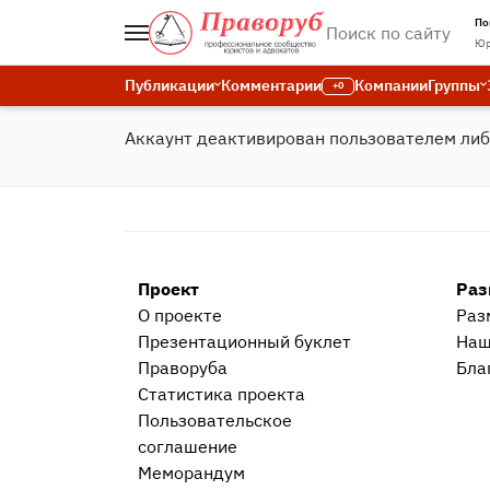
По
Юр
Публикации
Комментарии
Компании
Группы
+0
Аккаунт деактивирован пользователем ли
Проект
Раз
О проекте
Раз
Презентационный букл​ет
Наш
Праворуба
Бла
Статистика проекта
Пользовательское
соглашение
Меморандум