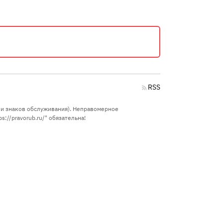
RSS
в и знаков обслуживания). Неправомерное
://pravorub.ru/" обязательна!