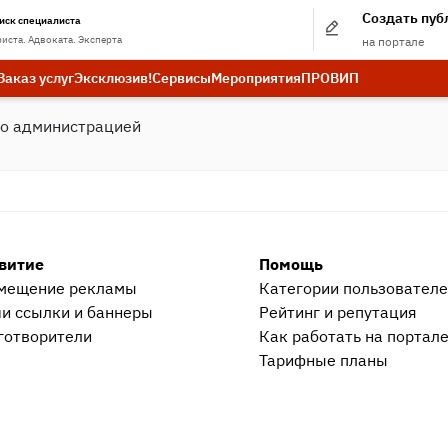
Создать пу
иск специалиста
иста. Адвоката. Эксперта
на портале
Заказ услуг
Эксклюзив!
Сервисы
Мероприятия
ПРО
ВИП
бо администрацией
витие
Помощь
мещение рекламы
Категории пользовател
и ссылки и баннеры
Рейтинг и репутация
готворители
Как работать на портал
Тарифные планы